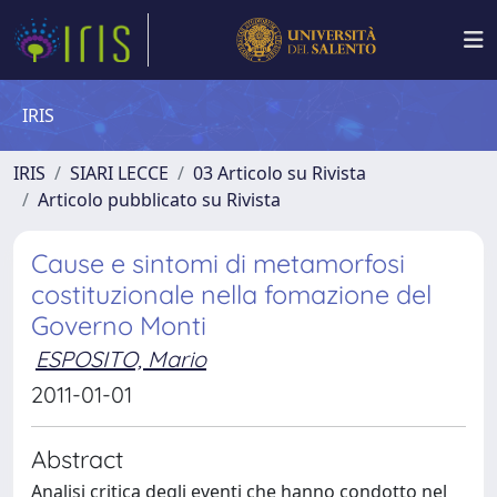
IRIS
IRIS
SIARI LECCE
03 Articolo su Rivista
Articolo pubblicato su Rivista
Cause e sintomi di metamorfosi
costituzionale nella fomazione del
Governo Monti
ESPOSITO, Mario
2011-01-01
Abstract
Analisi critica degli eventi che hanno condotto nel