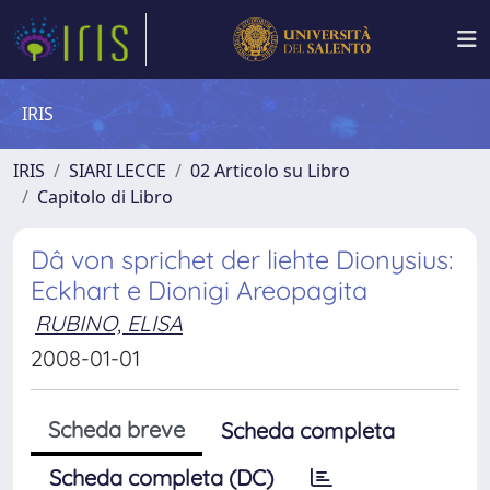
IRIS
IRIS
SIARI LECCE
02 Articolo su Libro
Capitolo di Libro
Dâ von sprichet der liehte Dionysius:
Eckhart e Dionigi Areopagita
RUBINO, ELISA
2008-01-01
Scheda breve
Scheda completa
Scheda completa (DC)