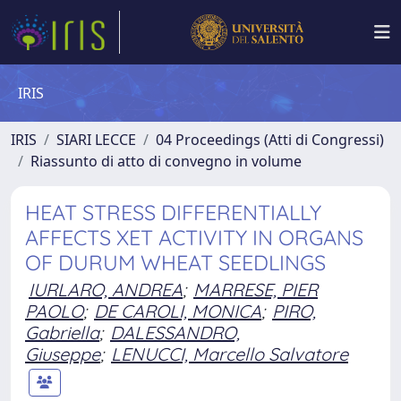
IRIS
IRIS
SIARI LECCE
04 Proceedings (Atti di Congressi)
Riassunto di atto di convegno in volume
HEAT STRESS DIFFERENTIALLY
AFFECTS XET ACTIVITY IN ORGANS
OF DURUM WHEAT SEEDLINGS
IURLARO, ANDREA
;
MARRESE, PIER
PAOLO
;
DE CAROLI, MONICA
;
PIRO,
Gabriella
;
DALESSANDRO,
Giuseppe
;
LENUCCI, Marcello Salvatore