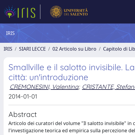
IRIS
IRIS
SIARI LECCE
02 Articolo su Libro
Capitolo di Li
Smallville e il salotto invisibile.
città: un'introduzione
CREMONESINI, Valentina
;
CRISTANTE, Stefan
2014-01-01
Abstract
Articolo dei curatori del volume "Il salotto invisibile" in
l'investigazione teorica ed empirica sulla percezione del 