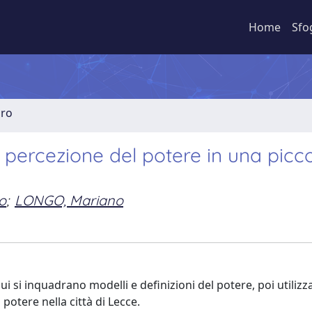
Home
Sfo
bro
 La percezione del potere in una picc
o
;
LONGO, Mariano
 cui si inquadrano modelli e definizioni del potere, poi utilizz
potere nella città di Lecce.