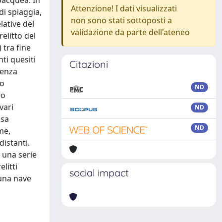
bacquea. In
Attenzione! I dati visualizzati
di spiaggia,
non sono stati sottoposti a
lative del
validazione da parte dell'ateneo
relitto del
 tra fine
ti quesiti
Citazioni
cenza
to
ND
eo
vari
ND
ssa
ND
me,
distanti.
a una serie
litti
social impact
 una nave