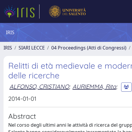
IRIS
IRIS
SIARI LECCE
04 Proceedings (Atti di Congressi)
Relitti di età medievale e modern
delle ricerche
ALFONSO, CRISTIANO
;
AURIEMMA, Rita
;
2014-01-01
Abstract
Nel corso degli ultimi anni le attività di ricerca del gru