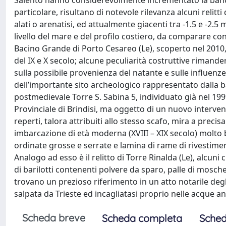
Salento hanno considerevolmente incrementato la banca
particolare, risultano di notevole rilevanza alcuni relit
alati o arenatisi, ed attualmente giacenti tra -1.5 e -2.5
livello del mare e del profilo costiero, da comparare con 
Bacino Grande di Porto Cesareo (Le), scoperto nel 2010, 
del IX e X secolo; alcune peculiarità costruttive riman
sulla possibile provenienza del natante e sulle influenze
dell’importante sito archeologico rappresentato dalla ba
postmedievale Torre S. Sabina 5, individuato già nel 19
Provinciale di Brindisi, ma oggetto di un nuovo intervent
reperti, talora attribuiti allo stesso scafo, mira a precis
imbarcazione di età moderna (XVIII – XIX secolo) molto
ordinate grosse e serrate e lamina di rame di rivestimen
Analogo ad esso è il relitto di Torre Rinalda (Le), alcuni
di barilotti contenenti polvere da sparo, palle di moschet
trovano un prezioso riferimento in un atto notarile degl
salpata da Trieste ed incagliatasi proprio nelle acque ant
Scheda breve
Scheda completa
Sched