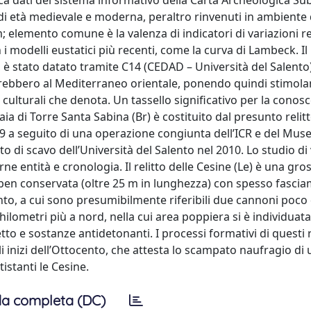
 dati del sistema informativo della Carta Archeologica Su
ti di età medievale e moderna, peraltro rinvenuti in ambiente 
 m; elemento comune è la valenza di indicatori di variazioni re
i modelli eustatici più recenti, come la curva di Lambeck. Il 
è stato datato tramite C14 (CEDAD – Università del Salento)
derebbero al Mediterraneo orientale, ponendo quindi stimolan
 culturali che denota. Un tassello significativo per la conos
ia di Torre Santa Sabina (Br) è costituito dal presunto relit
99 a seguito di una operazione congiunta dell’ICR e del Mus
o di scavo dell’Università del Salento nel 2010. Lo studio di 
arne entità e cronologia. Il relitto delle Cesine (Le) è una gro
 ben conservata (oltre 25 m in lunghezza) con spesso fascia
to, a cui sono presumibilmente riferibili due cannoni poco 
 chilometri più a nord, nella cui area poppiera si è individuat
to e sostanze antidetonanti. I processi formativi di questi re
i inizi dell’Ottocento, che attesta lo scampato naufragio di
istanti le Cesine.
a completa (DC)