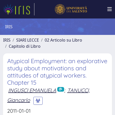
IRIS
IRIS
SIARI LECCE
02 Articolo su Libro
Capitolo di Libro
Atypical Employment: an explorative
study about motivations and
attitudes of atypical workers.
Chapter 15
INGUSCI EMANUELA
;
TANUCCI,
Giancarlo
2011-01-01