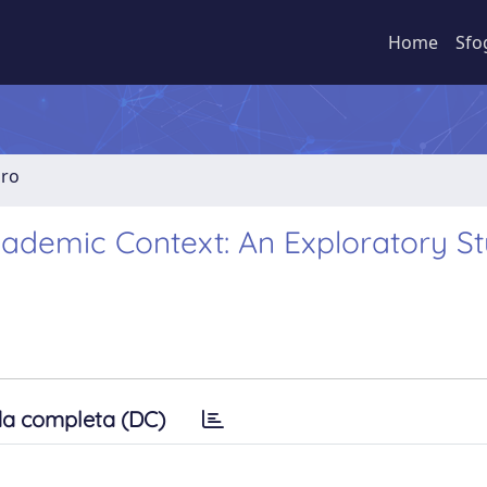
Home
Sfo
bro
cademic Context: An Exploratory St
a completa (DC)