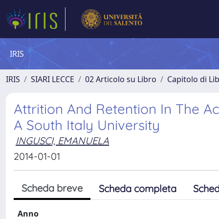
IRIS
IRIS
SIARI LECCE
02 Articolo su Libro
Capitolo di Li
Attrition And Retention In The A
A South Italy University
INGUSCI, EMANUELA
2014-01-01
Scheda breve
Scheda completa
Sched
Anno