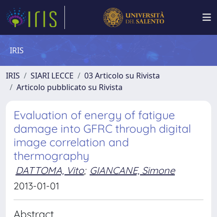
IRIS
IRIS
SIARI LECCE
03 Articolo su Rivista
Articolo pubblicato su Rivista
Evaluation of energy of fatigue
damage into GFRC through digital
image correlation and
thermography
DATTOMA, Vito
;
GIANCANE, Simone
2013-01-01
Abstract