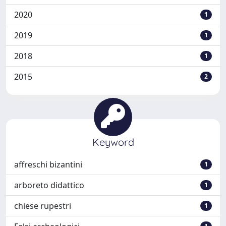
2020
1
2019
1
2018
1
2015
2
Keyword
affreschi bizantini
1
arboreto didattico
1
chiese rupestri
1