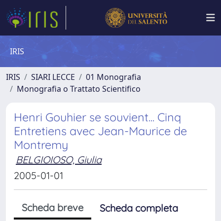
IRIS
IRIS
SIARI LECCE
01 Monografia
Monografia o Trattato Scientifico
Henri Gouhier se souvient... Cinq
Entretiens avec Jean-Maurice de
Montremy
BELGIOIOSO, Giulia
2005-01-01
Scheda breve
Scheda completa