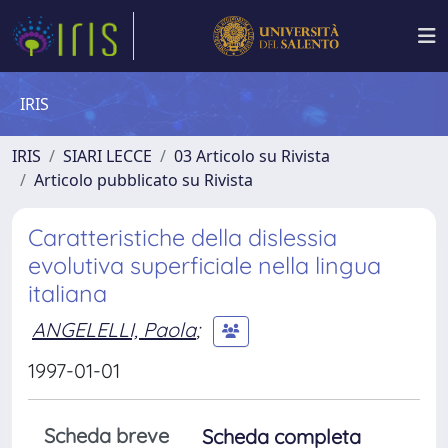
IRIS
IRIS
SIARI LECCE
03 Articolo su Rivista
Articolo pubblicato su Rivista
Caratteristiche della dislessia
evolutiva superficiale nella lingua
italiana
ANGELELLI, Paola
;
1997-01-01
Scheda breve
Scheda completa