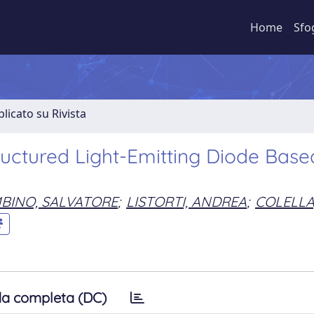
Home
Sfo
licato su Rivista
uctured Light-Emitting Diode Base
BINO, SALVATORE
;
LISTORTI, ANDREA
;
COLELLA
a completa (DC)