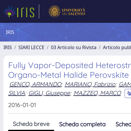
IRIS
IRIS
SIARI LECCE
03 Articolo su Rivista
Articolo pubb
Fully Vapor-Deposited Heterostr
Organo-Metal Halide Perovskite
GENCO, ARMANDO
;
MARIANO, Fabrizio
;
GAM
SILVIA
;
GIGLI, Giuseppe
;
MAZZEO, MARCO
2016-01-01
Scheda breve
Scheda completa
Sched