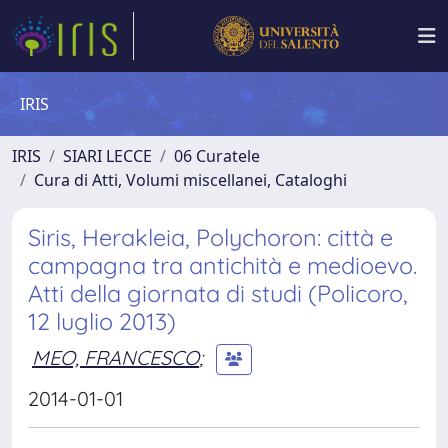
IRIS
IRIS
SIARI LECCE
06 Curatele
Cura di Atti, Volumi miscellanei, Cataloghi
Siris, Herakleia, Polychoron: città e
campagna tra antichità e medioevo.
Atti della giornata di studi (Policoro,
12 luglio 2013)
MEO, FRANCESCO
;
2014-01-01