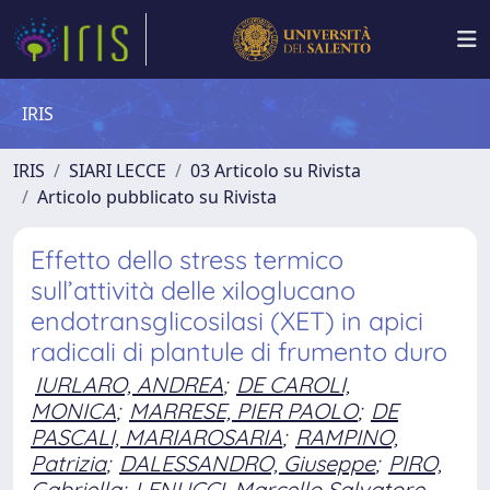
IRIS
IRIS
SIARI LECCE
03 Articolo su Rivista
Articolo pubblicato su Rivista
Effetto dello stress termico
sull’attività delle xiloglucano
endotransglicosilasi (XET) in apici
radicali di plantule di frumento duro
IURLARO, ANDREA
;
DE CAROLI,
MONICA
;
MARRESE, PIER PAOLO
;
DE
PASCALI, MARIAROSARIA
;
RAMPINO,
Patrizia
;
DALESSANDRO, Giuseppe
;
PIRO,
Gabriella
;
LENUCCI, Marcello Salvatore