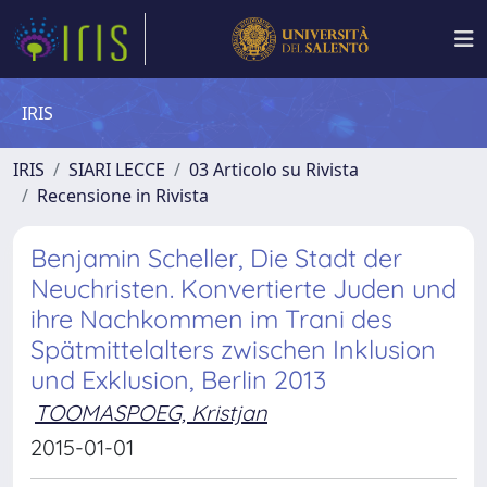
IRIS
IRIS
SIARI LECCE
03 Articolo su Rivista
Recensione in Rivista
Benjamin Scheller, Die Stadt der
Neuchristen. Konvertierte Juden und
ihre Nachkommen im Trani des
Spätmittelalters zwischen Inklusion
und Exklusion, Berlin 2013
TOOMASPOEG, Kristjan
2015-01-01