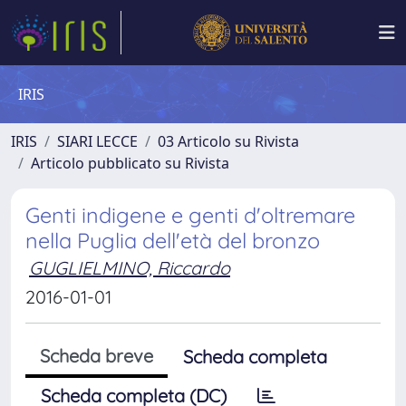
IRIS
IRIS
SIARI LECCE
03 Articolo su Rivista
Articolo pubblicato su Rivista
Genti indigene e genti d'oltremare
nella Puglia dell'età del bronzo
GUGLIELMINO, Riccardo
2016-01-01
Scheda breve
Scheda completa
Scheda completa (DC)