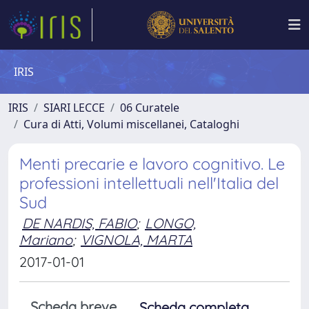
IRIS
IRIS
SIARI LECCE
06 Curatele
Cura di Atti, Volumi miscellanei, Cataloghi
Menti precarie e lavoro cognitivo. Le
professioni intellettuali nell'Italia del
Sud
DE NARDIS, FABIO
;
LONGO,
Mariano
;
VIGNOLA, MARTA
2017-01-01
Scheda breve
Scheda completa