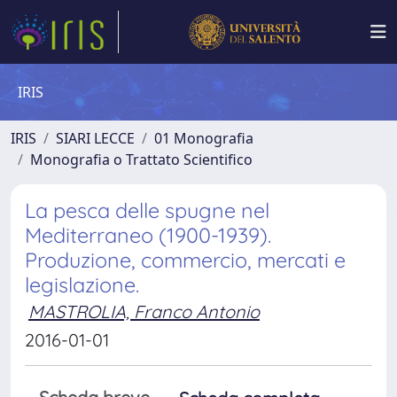
IRIS
IRIS
SIARI LECCE
01 Monografia
Monografia o Trattato Scientifico
La pesca delle spugne nel
Mediterraneo (1900-1939).
Produzione, commercio, mercati e
legislazione.
MASTROLIA, Franco Antonio
2016-01-01