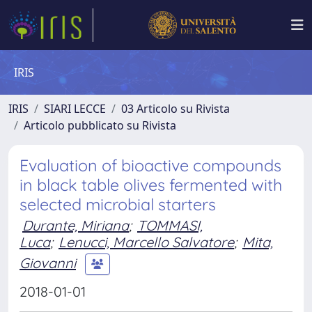
IRIS
IRIS
SIARI LECCE
03 Articolo su Rivista
Articolo pubblicato su Rivista
Evaluation of bioactive compounds
in black table olives fermented with
selected microbial starters
Durante, Miriana
;
TOMMASI,
Luca
;
Lenucci, Marcello Salvatore
;
Mita,
Giovanni
2018-01-01