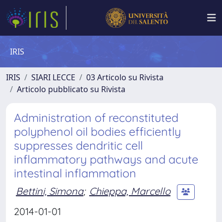
IRIS
IRIS
SIARI LECCE
03 Articolo su Rivista
Articolo pubblicato su Rivista
Administration of reconstituted
polyphenol oil bodies efficiently
suppresses dendritic cell
inflammatory pathways and acute
intestinal inflammation
Bettini, Simona
;
Chieppa, Marcello
2014-01-01