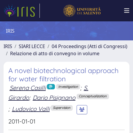
IRIS
IRIS
SIARI LECCE
04 Proceedings (Atti di Congressi)
Relazione di atto di convegno in volume
A novel biotechnological approach
for water filtration
Serena Casilli
;
S.
Investigation
Girardo
;
Dario Pisignano
Conceptualization
;
Ludovico Valli
Supervision
2011-01-01