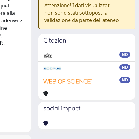
Attenzione! I dati visualizzati
quel
non sono stati sottoposti a
ra alla
validazione da parte dell'ateneo
Gradenwitz
ine
e,
Citazioni
ft.
ND
ND
ND
social impact