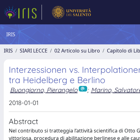
IRIS
IRIS
SIARI LECCE
02 Articolo su Libro
Capitolo di Li
Interzessionen vs. Interpolatione
tra Heidelberg e Berlino
Buongiorno, Pierangelo
;
Marino, Salvator
2018-01-01
Abstract
Nel contributo si tratteggia l’attività scientifica di Ott
vittoriosa, procedura di abilitazione berlinese e alle ca