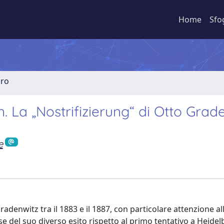
Home
Sfo
bro
n. La „Nostrifizierung“ di Otto Grad
e
o Gradenwitz tra il 1883 e il 1887, con particolare attenzione a
use del suo diverso esito rispetto al primo tentativo a Heidel