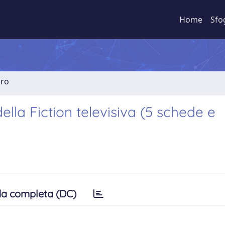
Home
Sfo
bro
lla Fiction televisiva (5 schede e
a completa (DC)