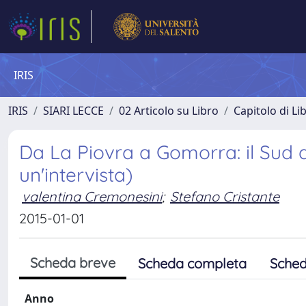
IRIS
IRIS
SIARI LECCE
02 Articolo su Libro
Capitolo di Li
Da La Piovra a Gomorra: il Sud de
un'intervista)
valentina Cremonesini
;
Stefano Cristante
2015-01-01
Scheda breve
Scheda completa
Sched
Anno