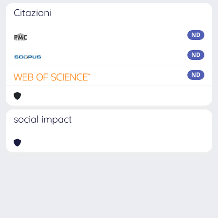
Citazioni
ND
ND
ND
social impact
Powered by
IRIS
-
about IRIS
-
Utilizzo dei cookie
-
Privacy
Copyright © 2026