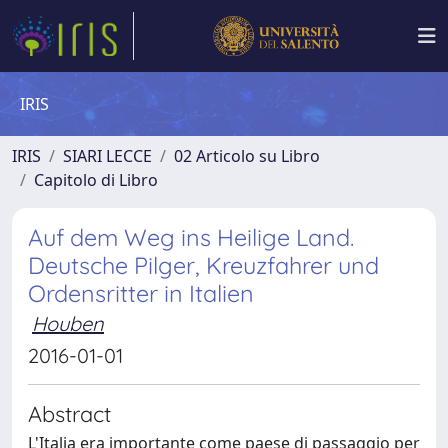
IRIS
IRIS
SIARI LECCE
02 Articolo su Libro
Capitolo di Libro
Auf dem Weg ins Heilige Land.
Deutsche Pilger, Kreuzfahrer und
Ordensritter in Italien
Houben
2016-01-01
Abstract
L'Italia era importante come paese di passaggio per