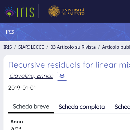
IRIS
IRIS
SIARI LECCE
03 Articolo su Rivista
Articolo pubb
Recursive residuals for linear m
Ciavolino, Enrico
2019-01-01
Scheda breve
Scheda completa
Sched
Anno
2019