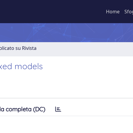
Home
Sfo
licato su Rivista
ixed models
a completa (DC)