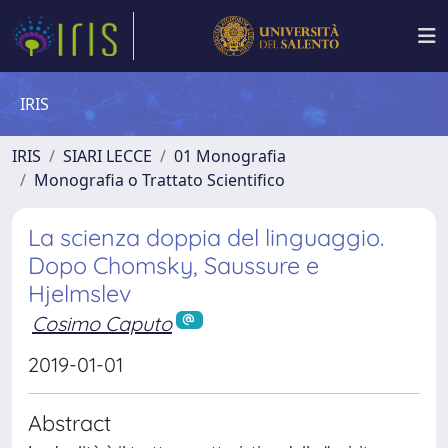
IRIS
IRIS
SIARI LECCE
01 Monografia
Monografia o Trattato Scientifico
La scienza doppia del linguaggio.
Dopo Chomsky, Saussure e
Hjelmslev
Cosimo Caputo
2019-01-01
Abstract