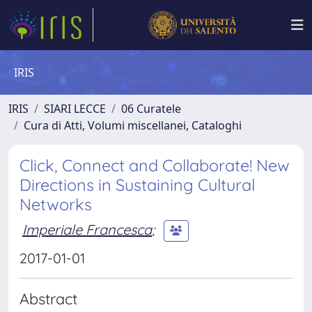
IRIS
IRIS
SIARI LECCE
06 Curatele
Cura di Atti, Volumi miscellanei, Cataloghi
Click, Connect and Collaborate! New
Directions in Sustaining Cultural
Networks
Imperiale Francesca
;
2017-01-01
Abstract