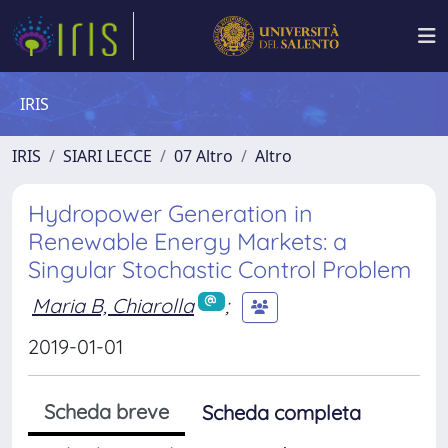
IRIS
IRIS
SIARI LECCE
07 Altro
Altro
Hydropower Generation in
Renewable Energy Markets: a
Singular Stochastic Control Problem
Maria B, Chiarolla
;
2019-01-01
Scheda breve
Scheda completa