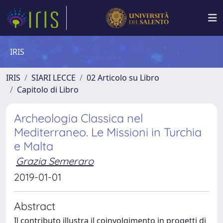
IRIS
IRIS
SIARI LECCE
02 Articolo su Libro
Capitolo di Libro
Archeologia Classica nel
Mediterraneo. Le Missioni in Turchia
e Malta
Grazia Semeraro
2019-01-01
Abstract
Il contributo illustra il coinvolgimento in progetti di