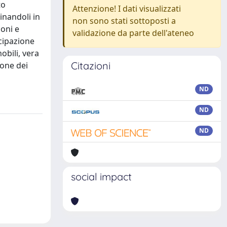
to
Attenzione! I dati visualizzati
inandoli in
non sono stati sottoposti a
ioni e
validazione da parte dell'ateneo
cipazione
obili, vera
Citazioni
ione dei
ND
ND
ND
social impact