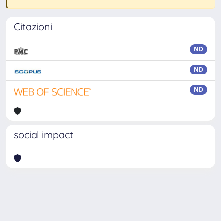
Citazioni
ND
ND
ND
social impact
Powered by
IRIS
-
about IRIS
-