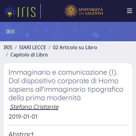
IRIS
IRIS
SIARI LECCE
02 Articolo su Libro
Capitolo di Libro
Immaginario e comunicazione (I).
Dal dispositivo corporale di Homo
sapiens all'immaginario tipografico
della prima modernità
Stefano Cristante
2019-01-01
Abstract