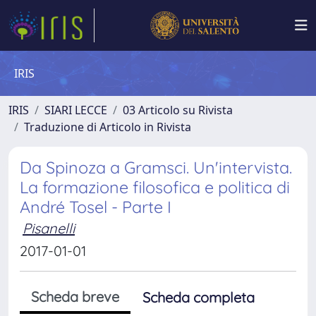
IRIS
IRIS
SIARI LECCE
03 Articolo su Rivista
Traduzione di Articolo in Rivista
Da Spinoza a Gramsci. Un'intervista.
La formazione filosofica e politica di
André Tosel - Parte I
Pisanelli
2017-01-01
Scheda breve
Scheda completa