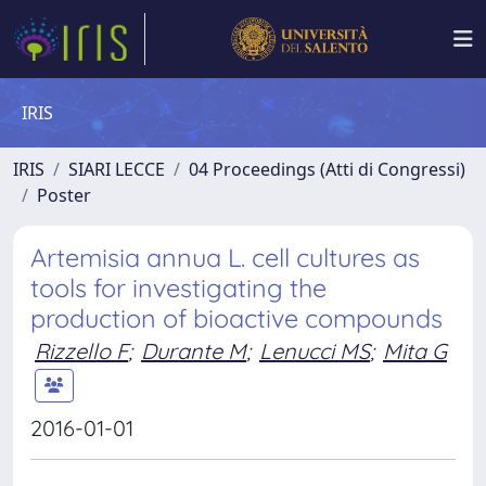
IRIS
IRIS
SIARI LECCE
04 Proceedings (Atti di Congressi)
Poster
Artemisia annua L. cell cultures as
tools for investigating the
production of bioactive compounds
Rizzello F
;
Durante M
;
Lenucci MS
;
Mita G
2016-01-01