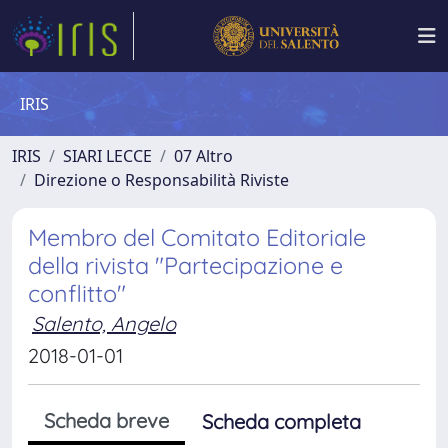
IRIS
IRIS
SIARI LECCE
07 Altro
Direzione o Responsabilità Riviste
Membro del Comitato Editoriale
della rivista "Partecipazione e
conflitto"
Salento, Angelo
2018-01-01
Scheda breve
Scheda completa