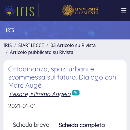
IRIS
IRIS
SIARI LECCE
03 Articolo su Rivista
Articolo pubblicato su Rivista
Cittadinanza, spazi urbani e
scommessa sul futuro. Dialogo con
Marc Augé.
Pesare, Mimmo Angelo
2021-01-01
Scheda breve
Scheda completa