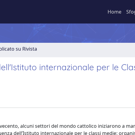
Home
Sfo
licato su Rivista
ell'Istituto internazionale per le Cla
 Novecento, alcuni settori del mondo cattolico iniziarono a ma
luenza dell’Istituto internazionale per le classi medie: organ