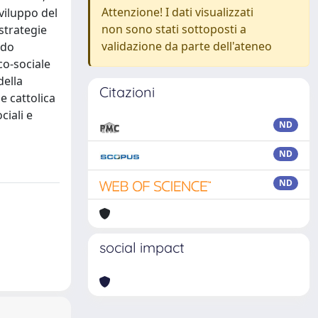
Attenzione! I dati visualizzati
sviluppo del
non sono stati sottoposti a
strategie
validazione da parte dell'ateneo
ndo
co-sociale
della
Citazioni
e cattolica
ciali e
ND
ND
ND
social impact