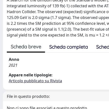
A search for the dimuon decay of the Standard Model 
integrated luminosity of 139 fb(-1) collected with the AT
Hadron Collider. The observed (expected) significance 
125.09 GeV is 2.0 sigma (1.7 sigma). The observed upper
is 2.2 times the SM prediction at 95% confidence level,
(presence) of a SM signal is 1.1(2.0). The best-fit value
signal yield to the one expected in the SM, is mu = 1.2 +/
Scheda breve
Scheda completa
Sched
Anno
2021
Appare nelle tipologie:
Articolo pubblicato su Rivista
File in questo prodotto:
Non ci sono file associati a questo prodotto.