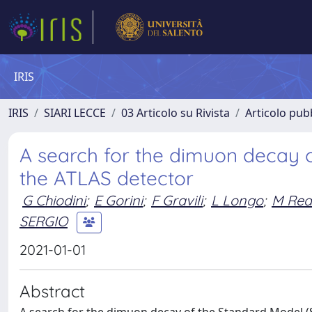
IRIS
IRIS
SIARI LECCE
03 Articolo su Rivista
Articolo pubb
A search for the dimuon decay 
the ATLAS detector
G Chiodini
;
E Gorini
;
F Gravili
;
L Longo
;
M Rea
SERGIO
2021-01-01
Abstract