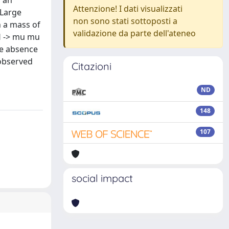
o an
Attenzione! I dati visualizzati
 Large
non sono stati sottoposti a
h a mass of
validazione da parte dell'ateneo
 H -> mu mu
he absence
 observed
Citazioni
ND
148
107
social impact