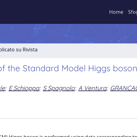
Home
Sfo
licato su Rivista
of the Standard Model Higgs boson
le
;
E Schioppa
;
S Spagnolo
;
A Ventura
;
GRANCA