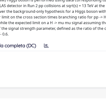
(SM) Higgs boson is performed using data corresponding t
LAS detector in Run 2 pp collisions at sqrt(s) = 13 TeV at the
over the background-only hypothesis for a Higgs boson wit
 limit on the cross section times branching ratio for pp ->
 while the expected limit on a H -> mu mu signal assuming t
 of the signal strength parameter, defined as the ratio of the
- 0.6.
a completa (DC)