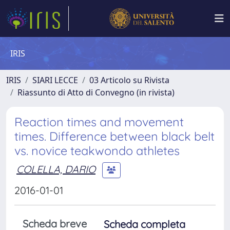
IRIS
IRIS
SIARI LECCE
03 Articolo su Rivista
Riassunto di Atto di Convegno (in rivista)
Reaction times and movement
times. Difference between black belt
vs. novice teakwondo athletes
COLELLA, DARIO
2016-01-01
Scheda breve
Scheda completa