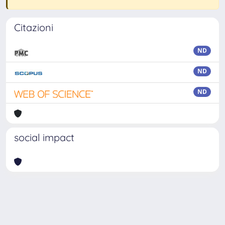
Citazioni
ND
ND
ND
social impact
Powered by
IRIS
-
about IRIS
-