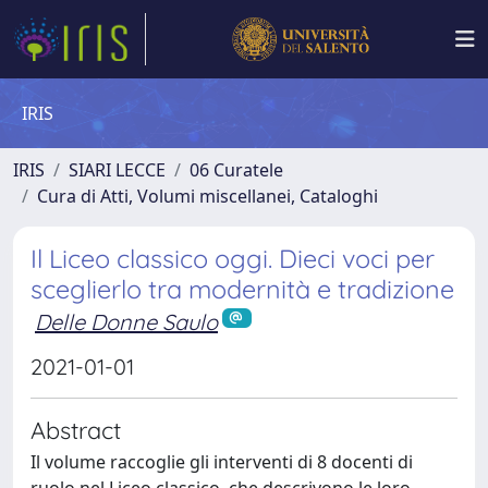
IRIS
IRIS
SIARI LECCE
06 Curatele
Cura di Atti, Volumi miscellanei, Cataloghi
Il Liceo classico oggi. Dieci voci per
sceglierlo tra modernità e tradizione
Delle Donne Saulo
2021-01-01
Abstract
Il volume raccoglie gli interventi di 8 docenti di
ruolo nel Liceo classico, che descrivono le loro