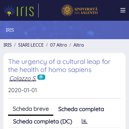
IRIS
IRIS
SIARI LECCE
07 Altro
Altro
The urgency of a cultural leap for
the health of homo sapiens
Colazzo S.
2020-01-01
Scheda breve
Scheda completa
Scheda completa (DC)