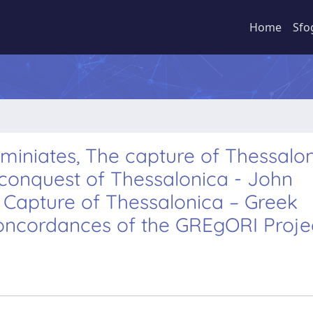
Home
Sfo
iniates, The capture of Thessaloni
 conquest of Thessalonica - John
 Capture of Thessalonica – Greek
ncordances of the GREgORI Proje