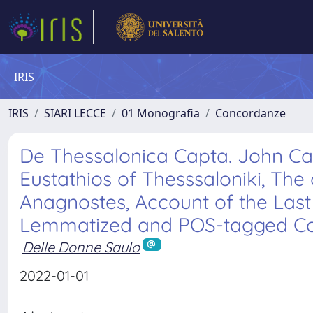
IRIS
IRIS
SIARI LECCE
01 Monografia
Concordanze
De Thessalonica Capta. John Cam
Eustathios of Thesssaloniki, The
Anagnostes, Account of the Last
Lemmatized and POS-tagged Co
Delle Donne Saulo
2022-01-01