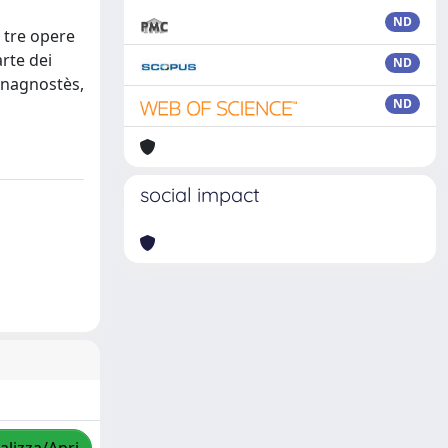
ND
 tre opere
arte dei
ND
 Anagnostès,
ND
social impact
alizza/Apri