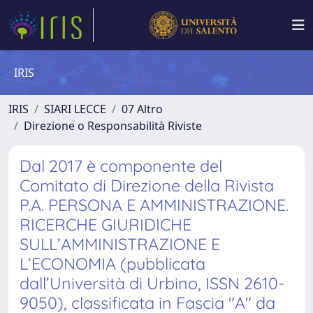
IRIS
IRIS
SIARI LECCE
07 Altro
Direzione o Responsabilità Riviste
Dal 2017 è componente del
Comitato di Direzione della Rivista
P.A. PERSONA E AMMINISTRAZIONE.
RICERCHE GIURIDICHE
SULL’AMMINISTRAZIONE E
L’ECONOMIA (pubblicata
dall’Università di Urbino, ISSN 2610-
9050), classificata in Fascia "A" da