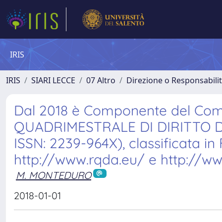
IRIS
IRIS
SIARI LECCE
07 Altro
Direzione o Responsabilit
Dal 2018 è Componente del Comit
QUADRIMESTRALE DI DIRITTO DEL
ISSN: 2239-964X), classificata i
http://www.rqda.eu/ e http://ww
M. MONTEDURO
2018-01-01