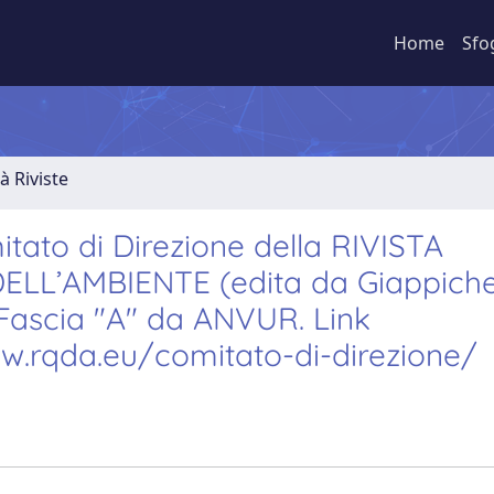
Home
Sfo
à Riviste
ato di Direzione della RIVISTA
L’AMBIENTE (edita da Giappichell
n Fascia "A" da ANVUR. Link
w.rqda.eu/comitato-di-direzione/