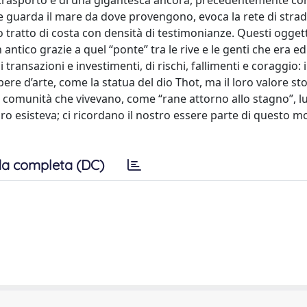
a trasporto e di una gigantesca ancora, precedentemente co
e guarda il mare da dove provengono, evoca la rete di strad
ratto di costa con densità di testimonianze. Questi oggett
 antico grazie a quel “ponte” tra le rive e le genti che era ed
i transazioni e investimenti, di rischi, fallimenti e coraggio
e d’arte, come la statua del dio Thot, ma il loro valore stor
 comunità che vivevano, come “rane attorno allo stagno”, lu
loro esisteva; ci ricordano il nostro essere parte di questo mo
a completa (DC)