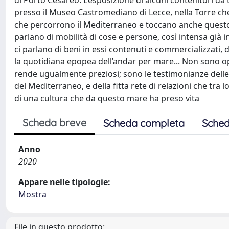
di Porto Cesareo. L’esposizione di alcuni contenitori d
presso il Museo Castromediano di Lecce, nella Torre ch
che percorrono il Mediterraneo e toccano anche questo t
parlano di mobilità di cose e persone, così intensa già in
ci parlano di beni in essi contenuti e commercializzati, d
la quotidiana epopea dell’andar per mare... Non sono oper
rende ugualmente preziosi; sono le testimonianze delle
del Mediterraneo, e della fitta rete di relazioni che tra 
di una cultura che da questo mare ha preso vita
Scheda breve
Scheda completa
Sched
Anno
2020
Appare nelle tipologie:
Mostra
File in questo prodotto: