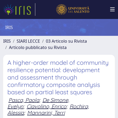
IRIS
IRIS
SIARI LECCE
03 Articolo su Rivista
Articolo pubblicato su Rivista
A higher-order model of community
resilience potential: development
and assessment through
confirmatory composite analysis
based on partial least squares
Pasca, Paola
;
De Simone,
Evelyn
;
Ciavolino, Enrico
;
Rochira,
Alessia
;
Mannarini, Terri