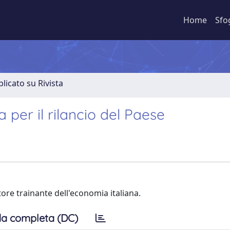
Home
Sfo
licato su Rivista
a per il rilancio del Paese
tore trainante dell'economia italiana.
a completa (DC)