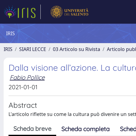
IRIS
IRIS
SIARI LECCE
03 Articolo su Rivista
Articolo pubb
Dalla visione all’azione. La cultur
Fabio Pollice
2021-01-01
Abstract
L'articolo riflette su come la cultura può divenire un set
Scheda breve
Scheda completa
Sched