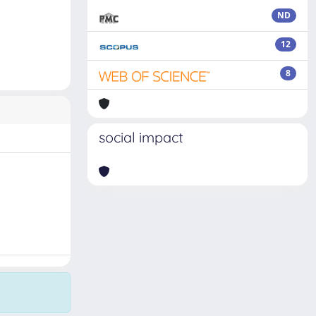
ND
12
8
social impact