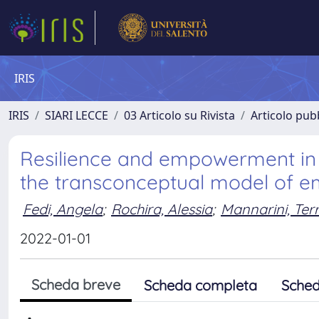
IRIS
IRIS
SIARI LECCE
03 Articolo su Rivista
Articolo pubb
Resilience and empowerment in 
the transconceptual model of e
Fedi, Angela
;
Rochira, Alessia
;
Mannarini, Terr
2022-01-01
Scheda breve
Scheda completa
Sched