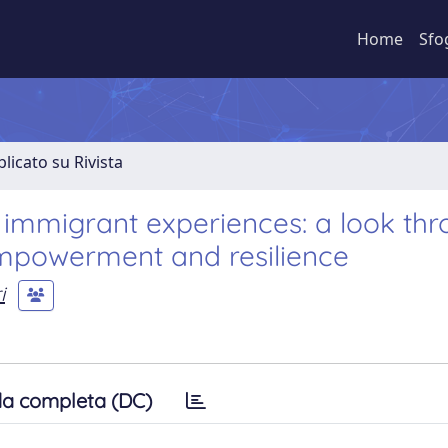
Home
Sfo
licato su Rivista
immigrant experiences: a look th
mpowerment and resilience
i
a completa (DC)