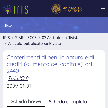
IRIS
IRIS
SIARI LECCE
03 Articolo su Rivista
Articolo pubblicato su Rivista
Conferimenti di beni in natura e di
crediti (aumento del capitale): art.
2440
TULLIO P
2009-01-01
Scheda breve
Scheda completa