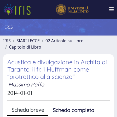
IRIS
IRIS
SIARI LECCE
02 Articolo su Libro
Capitolo di Libro
Acustica e divulgazione in Archita di
Taranto: il fr. 1 Huffman come
“protrettico alla scienza”
Massimo Raffa
2014-01-01
Scheda breve
Scheda completa