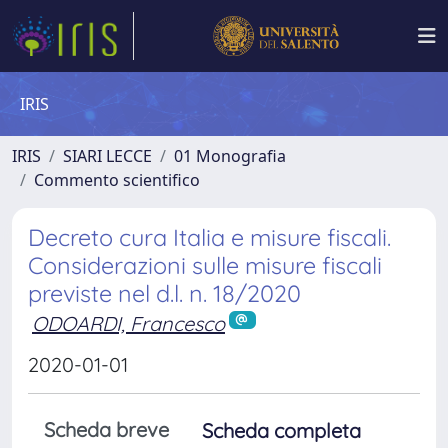
IRIS
IRIS
SIARI LECCE
01 Monografia
Commento scientifico
Decreto cura Italia e misure fiscali.
Considerazioni sulle misure fiscali
previste nel d.l. n. 18/2020
ODOARDI, Francesco
2020-01-01
Scheda breve
Scheda completa